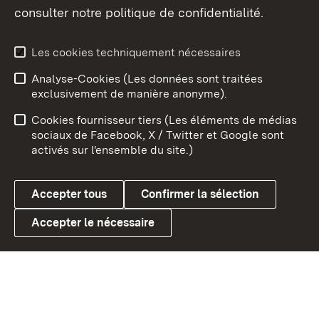
consulter notre politique de confidentialité.
Aperçu des thèmes
Les cookies techniquement nécessaires
Analyse-Cookies (Les données sont traitées
Débu
exclusivement de manière anonyme).
Mentions légales
Contact
Cookies fournisseur tiers (Les éléments de médias
Conseils d'utilisation
Confidentialité
sociaux de Facebook, X / Twitter et Google sont
activés sur l'ensemble du site.)
Cookies
Accepter tous
Confirmer la sélection
Accepter le nécessaire
Link zum Landesportal