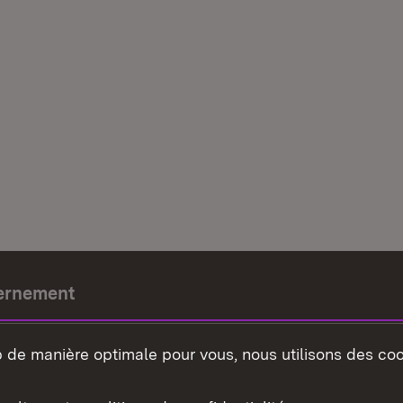
ernement
e-président
b de manière optimale pour vous, nous utilisons des coo
nement du land