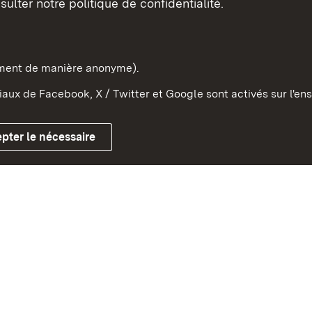
sulter notre politique de confidentialité.
e-Wurtemberg dans l'Etat
pe et dans le monde
ement de manière anonyme).
aux de Facebook, X / Twitter et Google sont activés sur l'ens
Mentions légales
Contact
Co
pter le nécessaire