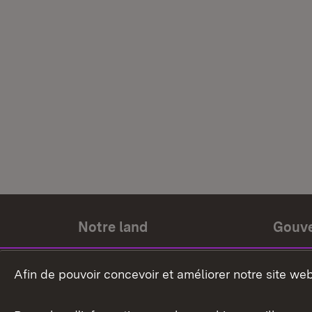
Notre land
Gouv
Histoire du land
Ministr
Afin de pouvoir concevoir et améliorer notre site we
Le pays et les gens
Gouver