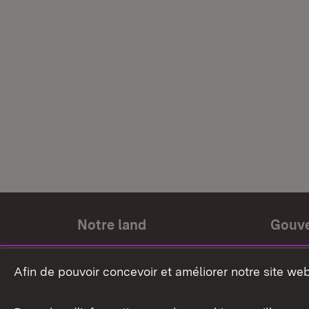
Notre land
Gouv
Histoire du land
Ministr
Afin de pouvoir concevoir et améliorer notre site we
Le pays et les gens
Gouver