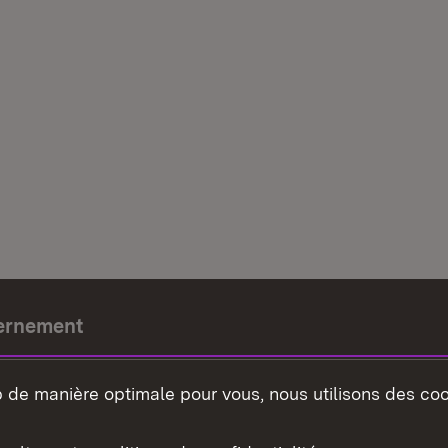
ernement
e-président
b de manière optimale pour vous, nous utilisons des coo
nement du land