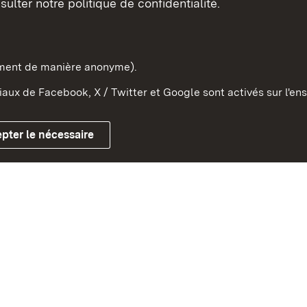
sulter notre politique de confidentialité.
e-Wurtemberg dans l'Etat
pe et dans le monde
ement de manière anonyme).
aux de Facebook, X / Twitter et Google sont activés sur l'ens
Mentions légales
Contact
Co
pter le nécessaire