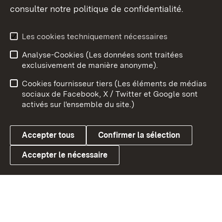
consulter notre politique de confidentialité.
Aperçu des thèmes
Les cookies techniquement nécessaires
Analyse-Cookies (Les données sont traitées
Débu
exclusivement de manière anonyme).
Mentions légales
Contact
Cookies fournisseur tiers (Les éléments de médias
Conseils d'utilisation
Confidentialité
sociaux de Facebook, X / Twitter et Google sont
activés sur l'ensemble du site.)
Cookies
Accepter tous
Confirmer la sélection
Accepter le nécessaire
Link zum Landesportal