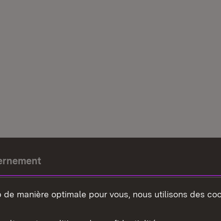
ernement
e-président
b de manière optimale pour vous, nous utilisons des coo
nement du land