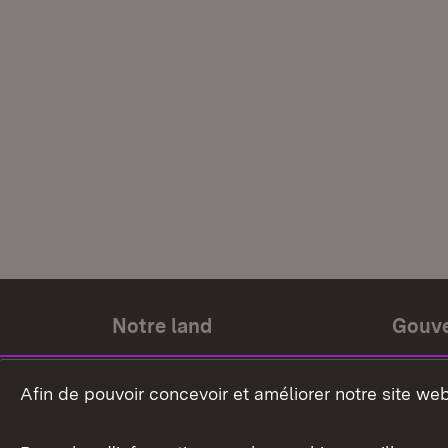
Notre land
Gouv
Histoire du land
Ministr
Afin de pouvoir concevoir et améliorer notre site we
Le pays et les gens
Gouver