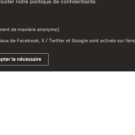
sulter notre politique de confidentialité.
e-Wurtemberg dans l'Etat
pe et dans le monde
ement de manière anonyme).
aux de Facebook, X / Twitter et Google sont activés sur l'ens
Mentions légales
Contact
Co
pter le nécessaire