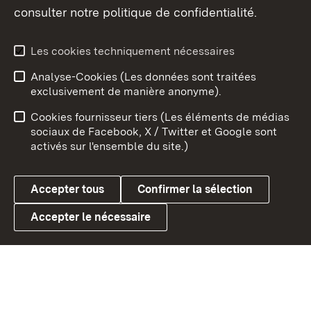
consulter notre politique de confidentialité.
Aperçu des thèmes
Les cookies techniquement nécessaires
Analyse-Cookies (Les données sont traitées
Débu
exclusivement de manière anonyme).
Mentions légales
Contact
Cookies fournisseur tiers (Les éléments de médias
Conseils d'utilisation
Confidentialité
sociaux de Facebook, X / Twitter et Google sont
activés sur l'ensemble du site.)
Cookies
Accepter tous
Confirmer la sélection
Accepter le nécessaire
Link zum Landesportal