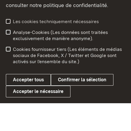
consulter notre politique de confidentialité.
Aperçu des thèmes
Les cookies techniquement nécessaires
Analyse-Cookies (Les données sont traitées
Débu
exclusivement de manière anonyme).
Mentions légales
Contact
Cookies fournisseur tiers (Les éléments de médias
Conseils d'utilisation
Confidentialité
sociaux de Facebook, X / Twitter et Google sont
activés sur l'ensemble du site.)
Cookies
Accepter tous
Confirmer la sélection
Accepter le nécessaire
Link zum Landesportal