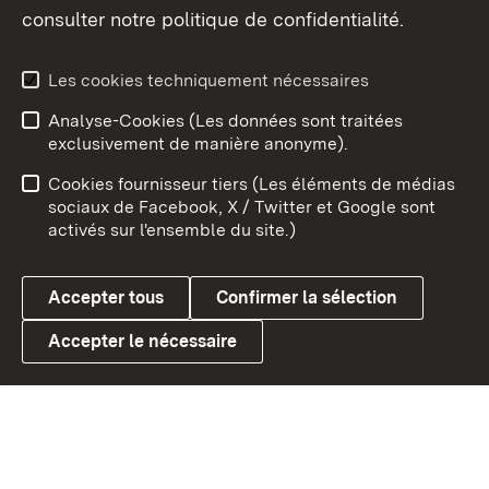
consulter notre politique de confidentialité.
Aperçu des thèmes
Les cookies techniquement nécessaires
Analyse-Cookies (Les données sont traitées
Débu
exclusivement de manière anonyme).
Mentions légales
Contact
Cookies fournisseur tiers (Les éléments de médias
Conseils d'utilisation
Confidentialité
sociaux de Facebook, X / Twitter et Google sont
activés sur l'ensemble du site.)
Cookies
Accepter tous
Confirmer la sélection
Accepter le nécessaire
Link zum Landesportal