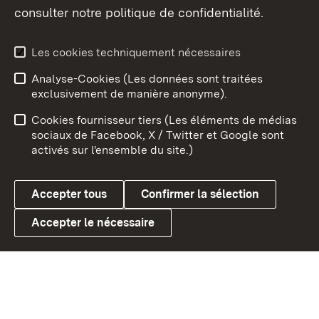
consulter notre politique de confidentialité.
Aperçu des thèmes
Les cookies techniquement nécessaires
Analyse-Cookies (Les données sont traitées
Débu
exclusivement de manière anonyme).
Mentions légales
Contact
Cookies fournisseur tiers (Les éléments de médias
Conseils d'utilisation
Confidentialité
sociaux de Facebook, X / Twitter et Google sont
activés sur l'ensemble du site.)
Cookies
Accepter tous
Confirmer la sélection
Accepter le nécessaire
Link zum Landesportal