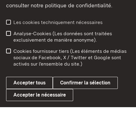
consulter notre politique de confidentialité.
Aperçu des thèmes
Les cookies techniquement nécessaires
Analyse-Cookies (Les données sont traitées
Débu
exclusivement de manière anonyme).
Mentions légales
Contact
Cookies fournisseur tiers (Les éléments de médias
Conseils d'utilisation
Confidentialité
sociaux de Facebook, X / Twitter et Google sont
activés sur l'ensemble du site.)
Cookies
Accepter tous
Confirmer la sélection
Accepter le nécessaire
Link zum Landesportal