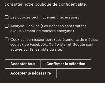
consulter notre politique de confidentialité.
Aperçu des thèmes
Les cookies techniquement nécessaires
Analyse-Cookies (Les données sont traitées
Débu
exclusivement de manière anonyme).
Mentions légales
Contact
Cookies fournisseur tiers (Les éléments de médias
Conseils d'utilisation
Confidentialité
sociaux de Facebook, X / Twitter et Google sont
activés sur l'ensemble du site.)
Cookies
Accepter tous
Confirmer la sélection
Accepter le nécessaire
Link zum Landesportal