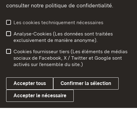
consulter notre politique de confidentialité.
Aperçu des thèmes
Les cookies techniquement nécessaires
Analyse-Cookies (Les données sont traitées
Débu
exclusivement de manière anonyme).
Mentions légales
Contact
Cookies fournisseur tiers (Les éléments de médias
Conseils d'utilisation
Confidentialité
sociaux de Facebook, X / Twitter et Google sont
activés sur l'ensemble du site.)
Cookies
Accepter tous
Confirmer la sélection
Accepter le nécessaire
Link zum Landesportal