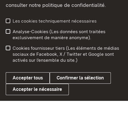
consulter notre politique de confidentialité.
Aperçu des thèmes
Les cookies techniquement nécessaires
Analyse-Cookies (Les données sont traitées
Débu
exclusivement de manière anonyme).
Mentions légales
Contact
Cookies fournisseur tiers (Les éléments de médias
Conseils d'utilisation
Confidentialité
sociaux de Facebook, X / Twitter et Google sont
activés sur l'ensemble du site.)
Cookies
Accepter tous
Confirmer la sélection
Accepter le nécessaire
Link zum Landesportal