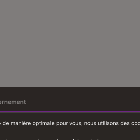
ernement
e-président
b de manière optimale pour vous, nous utilisons des coo
nement du land