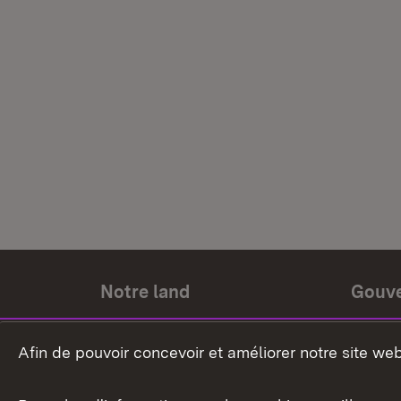
Notre land
Gouv
Histoire du land
Ministr
Afin de pouvoir concevoir et améliorer notre site we
Le pays et les gens
Gouver