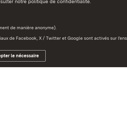
sulter notre politique de confidentialité.
e-Wurtemberg dans l'Etat
pe et dans le monde
ement de manière anonyme).
aux de Facebook, X / Twitter et Google sont activés sur l'ens
Mentions légales
Contact
Co
pter le nécessaire