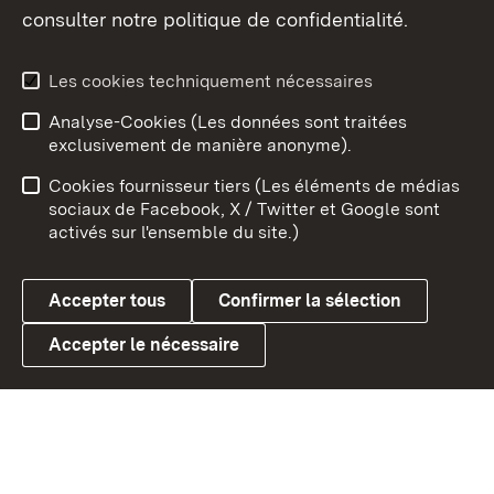
consulter notre politique de confidentialité.
Aperçu des thèmes
Les cookies techniquement nécessaires
Analyse-Cookies (Les données sont traitées
Débu
exclusivement de manière anonyme).
Mentions légales
Contact
Cookies fournisseur tiers (Les éléments de médias
Conseils d'utilisation
Confidentialité
sociaux de Facebook, X / Twitter et Google sont
activés sur l'ensemble du site.)
Cookies
Accepter tous
Confirmer la sélection
Accepter le nécessaire
Link zum Landesportal