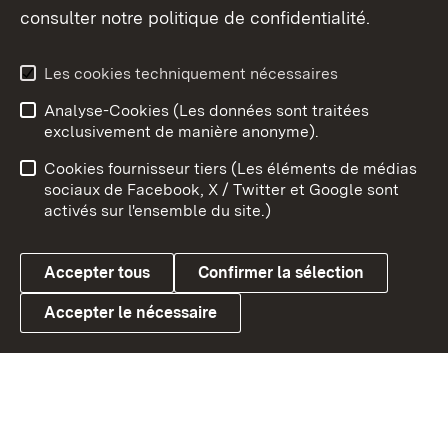
consulter notre politique de confidentialité.
Aperçu des thèmes
Les cookies techniquement nécessaires
Analyse-Cookies (Les données sont traitées
Débu
exclusivement de manière anonyme).
Mentions légales
Contact
Cookies fournisseur tiers (Les éléments de médias
Conseils d'utilisation
Confidentialité
sociaux de Facebook, X / Twitter et Google sont
activés sur l'ensemble du site.)
Cookies
Accepter tous
Confirmer la sélection
Accepter le nécessaire
Link zum Landesportal