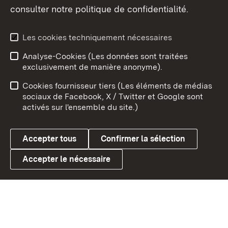
consulter notre politique de confidentialité.
Aperçu des thèmes
Les cookies techniquement nécessaires
Analyse-Cookies (Les données sont traitées
Débu
exclusivement de manière anonyme).
Mentions légales
Contact
Cookies fournisseur tiers (Les éléments de médias
Conseils d'utilisation
Confidentialité
sociaux de Facebook, X / Twitter et Google sont
activés sur l'ensemble du site.)
Cookies
Accepter tous
Confirmer la sélection
Accepter le nécessaire
Link zum Landesportal