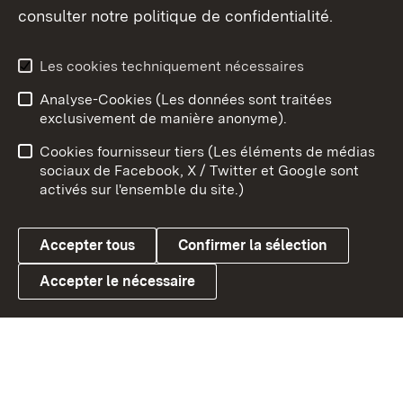
consulter notre politique de confidentialité.
Aperçu des thèmes
Les cookies techniquement nécessaires
Analyse-Cookies (Les données sont traitées
Débu
exclusivement de manière anonyme).
Mentions légales
Contact
Cookies fournisseur tiers (Les éléments de médias
Conseils d'utilisation
Confidentialité
sociaux de Facebook, X / Twitter et Google sont
activés sur l'ensemble du site.)
Cookies
Accepter tous
Confirmer la sélection
Accepter le nécessaire
Link zum Landesportal