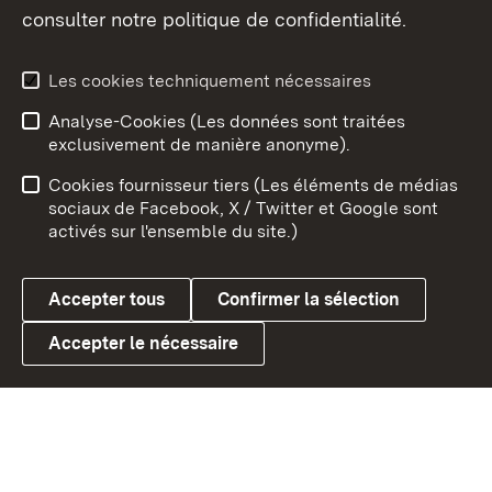
consulter notre politique de confidentialité.
Aperçu des thèmes
Les cookies techniquement nécessaires
Analyse-Cookies (Les données sont traitées
Débu
exclusivement de manière anonyme).
Mentions légales
Contact
Cookies fournisseur tiers (Les éléments de médias
Conseils d'utilisation
Confidentialité
sociaux de Facebook, X / Twitter et Google sont
activés sur l'ensemble du site.)
Cookies
Accepter tous
Confirmer la sélection
Accepter le nécessaire
Link zum Landesportal