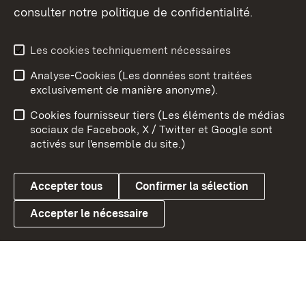
consulter notre politique de confidentialité.
Aperçu des thèmes
Les cookies techniquement nécessaires
Analyse-Cookies (Les données sont traitées
Débu
exclusivement de manière anonyme).
Mentions légales
Contact
Cookies fournisseur tiers (Les éléments de médias
Conseils d'utilisation
Confidentialité
sociaux de Facebook, X / Twitter et Google sont
activés sur l'ensemble du site.)
Cookies
Accepter tous
Confirmer la sélection
Accepter le nécessaire
Link zum Landesportal