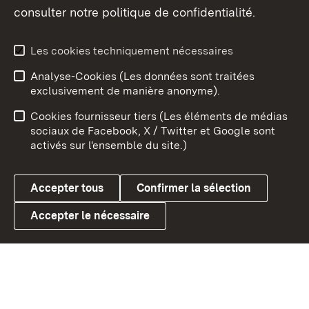
consulter notre politique de confidentialité.
Aperçu des thèmes
Les cookies techniquement nécessaires
Analyse-Cookies (Les données sont traitées
Débu
exclusivement de manière anonyme).
Mentions légales
Contact
Cookies fournisseur tiers (Les éléments de médias
Conseils d'utilisation
Confidentialité
sociaux de Facebook, X / Twitter et Google sont
activés sur l'ensemble du site.)
Cookies
Accepter tous
Confirmer la sélection
Accepter le nécessaire
Link zum Landesportal