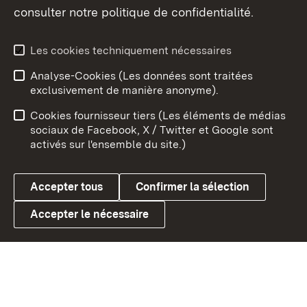
consulter notre politique de confidentialité.
Aperçu des thèmes
Les cookies techniquement nécessaires
Analyse-Cookies (Les données sont traitées
Débu
exclusivement de manière anonyme).
Mentions légales
Contact
Cookies fournisseur tiers (Les éléments de médias
Conseils d'utilisation
Confidentialité
sociaux de Facebook, X / Twitter et Google sont
activés sur l'ensemble du site.)
Cookies
Accepter tous
Confirmer la sélection
Accepter le nécessaire
Link zum Landesportal