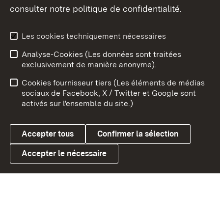
consulter notre politique de confidentialité.
Aperçu des thèmes
Les cookies techniquement nécessaires
Analyse-Cookies (Les données sont traitées
Débu
exclusivement de manière anonyme).
Mentions légales
Contact
Cookies fournisseur tiers (Les éléments de médias
Conseils d'utilisation
Confidentialité
sociaux de Facebook, X / Twitter et Google sont
activés sur l'ensemble du site.)
Cookies
Accepter tous
Confirmer la sélection
Accepter le nécessaire
Link zum Landesportal