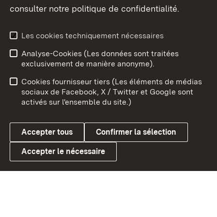
consulter notre politique de confidentialité.
Aperçu des thèmes
Les cookies techniquement nécessaires
Analyse-Cookies (Les données sont traitées
Débu
exclusivement de manière anonyme).
Mentions légales
Contact
Cookies fournisseur tiers (Les éléments de médias
Conseils d'utilisation
Confidentialité
sociaux de Facebook, X / Twitter et Google sont
activés sur l'ensemble du site.)
Cookies
Accepter tous
Confirmer la sélection
Accepter le nécessaire
Link zum Landesportal