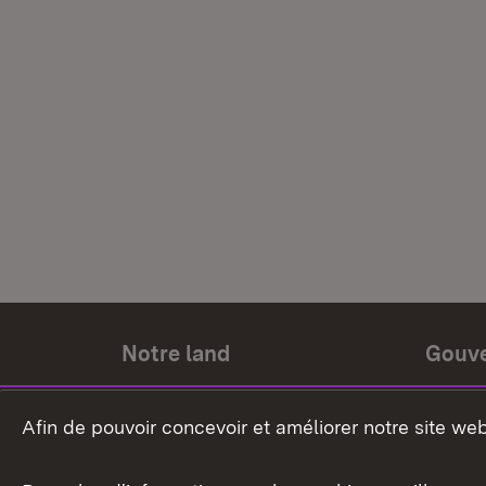
Notre land
Gouv
Histoire du land
Ministr
Afin de pouvoir concevoir et améliorer notre site we
Le pays et les gens
Gouver