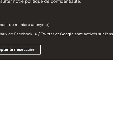
sulter notre politique de confidentialité.
e-Wurtemberg dans l'Etat
pe et dans le monde
ement de manière anonyme).
aux de Facebook, X / Twitter et Google sont activés sur l'ens
Mentions légales
Contact
Co
pter le nécessaire