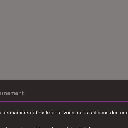
ernement
e-président
b de manière optimale pour vous, nous utilisons des coo
nement du land