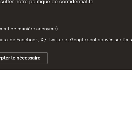
sulter notre politique de confidentialité.
e-Wurtemberg dans l'Etat
pe et dans le monde
ement de manière anonyme).
aux de Facebook, X / Twitter et Google sont activés sur l'ens
Mentions légales
Contact
Co
pter le nécessaire