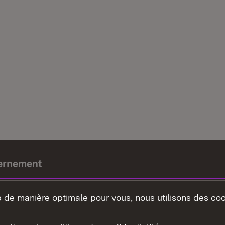
ernement
e-président
b de manière optimale pour vous, nous utilisons des coo
nement du land