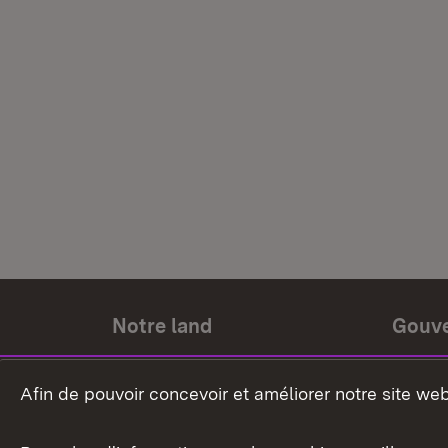
Notre land
Gouv
Histoire du land
Ministr
Afin de pouvoir concevoir et améliorer notre site we
Le pays et les gens
Gouver