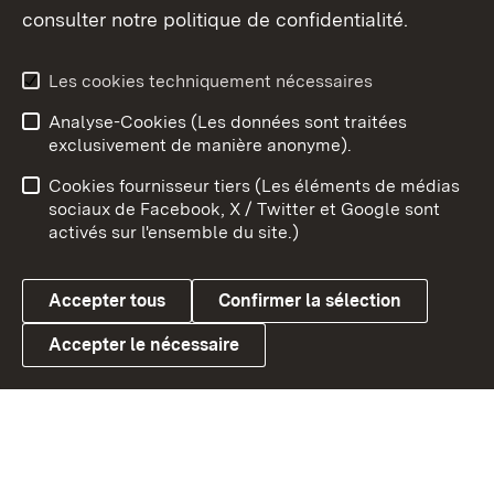
consulter notre politique de confidentialité.
Aperçu des thèmes
Les cookies techniquement nécessaires
Analyse-Cookies (Les données sont traitées
Débu
exclusivement de manière anonyme).
Mentions légales
Contact
Cookies fournisseur tiers (Les éléments de médias
Conseils d'utilisation
Confidentialité
sociaux de Facebook, X / Twitter et Google sont
activés sur l'ensemble du site.)
Cookies
Accepter tous
Confirmer la sélection
Accepter le nécessaire
Link zum Landesportal