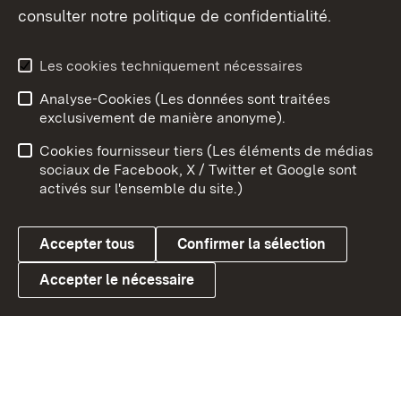
consulter notre politique de confidentialité.
Aperçu des thèmes
Les cookies techniquement nécessaires
Analyse-Cookies (Les données sont traitées
Débu
exclusivement de manière anonyme).
Mentions légales
Contact
Cookies fournisseur tiers (Les éléments de médias
Conseils d'utilisation
Confidentialité
sociaux de Facebook, X / Twitter et Google sont
activés sur l'ensemble du site.)
Cookies
Accepter tous
Confirmer la sélection
Accepter le nécessaire
Link zum Landesportal