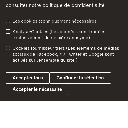
consulter notre politique de confidentialité.
Aperçu des thèmes
Les cookies techniquement nécessaires
Analyse-Cookies (Les données sont traitées
Débu
exclusivement de manière anonyme).
Mentions légales
Contact
Cookies fournisseur tiers (Les éléments de médias
Conseils d'utilisation
Confidentialité
sociaux de Facebook, X / Twitter et Google sont
activés sur l'ensemble du site.)
Cookies
Accepter tous
Confirmer la sélection
Accepter le nécessaire
Link zum Landesportal