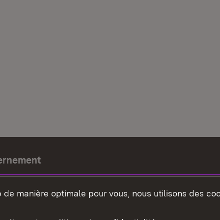
ernement
e-président
b de manière optimale pour vous, nous utilisons des coo
nement du land