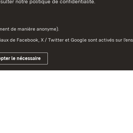
sulter notre politique de confidentialité.
e-Wurtemberg dans l'Etat
pe et dans le monde
ement de manière anonyme).
aux de Facebook, X / Twitter et Google sont activés sur l'ens
Mentions légales
Contact
Co
pter le nécessaire