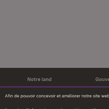
Notre land
Gouv
Histoire du land
Ministr
Afin de pouvoir concevoir et améliorer notre site we
Le pays et les gens
Gouver