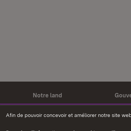
Notre land
Gouv
Histoire du land
Ministr
Afin de pouvoir concevoir et améliorer notre site we
Le pays et les gens
Gouver