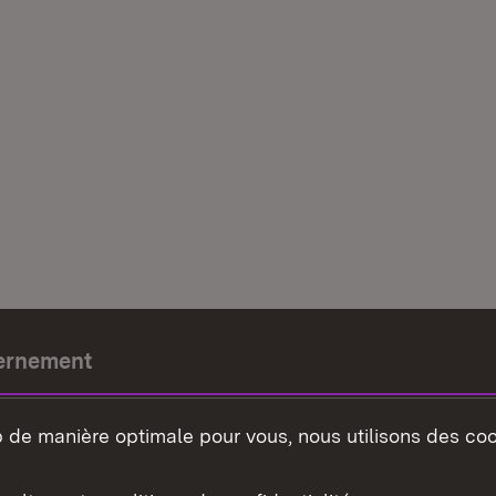
ernement
e-président
b de manière optimale pour vous, nous utilisons des coo
nement du land