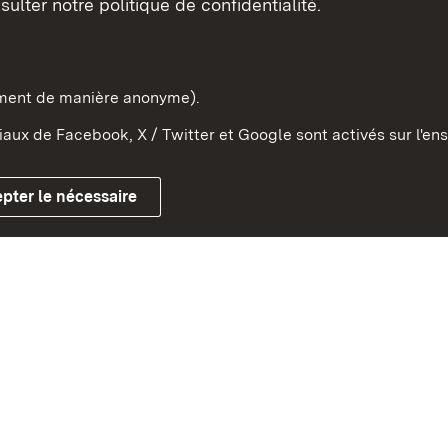
sulter notre politique de confidentialité.
e-Wurtemberg dans l'Etat
pe et dans le monde
ement de manière anonyme).
aux de Facebook, X / Twitter et Google sont activés sur l'ens
Mentions légales
Contact
Co
pter le nécessaire