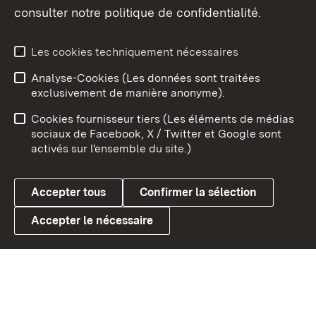
consulter notre politique de confidentialité.
Aperçu des thèmes
Les cookies techniquement nécessaires
Analyse-Cookies (Les données sont traitées
Débu
exclusivement de manière anonyme).
Mentions légales
Contact
Cookies fournisseur tiers (Les éléments de médias
Conseils d'utilisation
Confidentialité
sociaux de Facebook, X / Twitter et Google sont
activés sur l'ensemble du site.)
Cookies
Accepter tous
Confirmer la sélection
Accepter le nécessaire
Link zum Landesportal