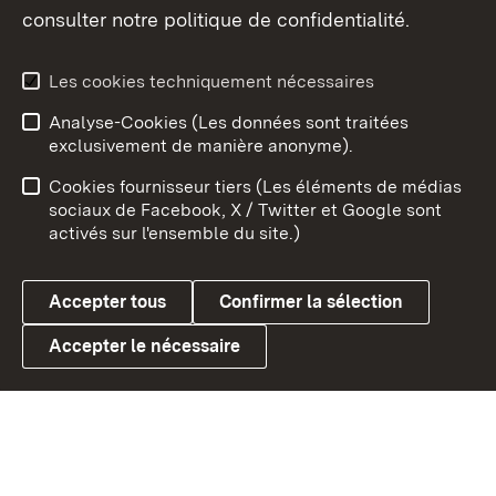
consulter notre politique de confidentialité.
Aperçu des thèmes
Les cookies techniquement nécessaires
Analyse-Cookies (Les données sont traitées
Débu
exclusivement de manière anonyme).
Mentions légales
Contact
Cookies fournisseur tiers (Les éléments de médias
Conseils d'utilisation
Confidentialité
sociaux de Facebook, X / Twitter et Google sont
activés sur l'ensemble du site.)
Cookies
Accepter tous
Confirmer la sélection
Accepter le nécessaire
Link zum Landesportal