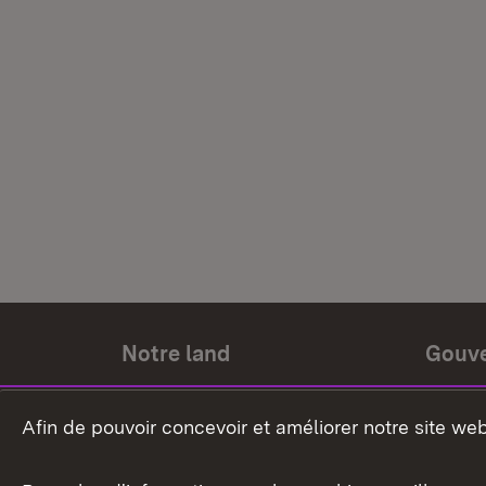
Notre land
Gouv
Histoire du land
Ministr
Afin de pouvoir concevoir et améliorer notre site we
Le pays et les gens
Gouver