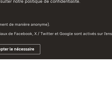
sulter notre politique de confidentialité.
e-Wurtemberg dans l'Etat
pe et dans le monde
ement de manière anonyme).
aux de Facebook, X / Twitter et Google sont activés sur l'ens
Mentions légales
Contact
Co
pter le nécessaire