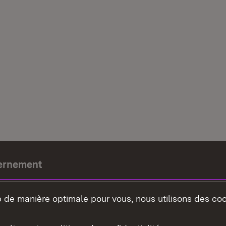
ernement
e-président
b de manière optimale pour vous, nous utilisons des coo
nement du land