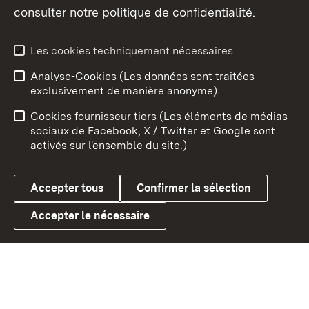
consulter notre politique de confidentialité.
Aperçu des thèmes
Les cookies techniquement nécessaires
Analyse-Cookies (Les données sont traitées
Débu
exclusivement de manière anonyme).
Mentions légales
Contact
Cookies fournisseur tiers (Les éléments de médias
Conseils d'utilisation
Confidentialité
sociaux de Facebook, X / Twitter et Google sont
activés sur l'ensemble du site.)
Cookies
Accepter tous
Confirmer la sélection
Accepter le nécessaire
Link zum Landesportal