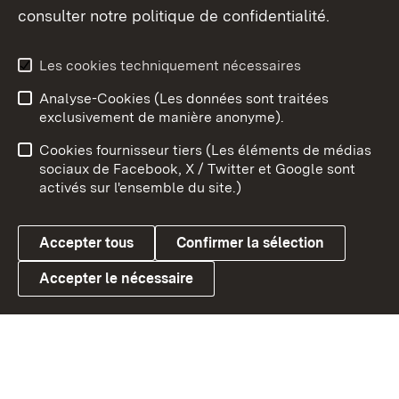
consulter notre politique de confidentialité.
Aperçu des thèmes
Les cookies techniquement nécessaires
Analyse-Cookies (Les données sont traitées
Débu
exclusivement de manière anonyme).
Mentions légales
Contact
Cookies fournisseur tiers (Les éléments de médias
Conseils d'utilisation
Confidentialité
sociaux de Facebook, X / Twitter et Google sont
activés sur l'ensemble du site.)
Cookies
Accepter tous
Confirmer la sélection
Accepter le nécessaire
Link zum Landesportal