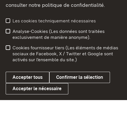
consulter notre politique de confidentialité.
Aperçu des thèmes
Les cookies techniquement nécessaires
Analyse-Cookies (Les données sont traitées
Débu
exclusivement de manière anonyme).
Mentions légales
Contact
Cookies fournisseur tiers (Les éléments de médias
Conseils d'utilisation
Confidentialité
sociaux de Facebook, X / Twitter et Google sont
activés sur l'ensemble du site.)
Cookies
Accepter tous
Confirmer la sélection
Accepter le nécessaire
Link zum Landesportal