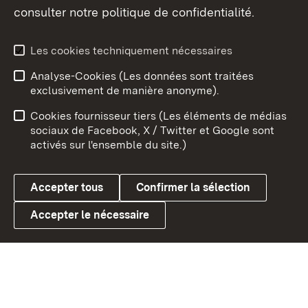
consulter notre politique de confidentialité.
Aperçu des thèmes
Les cookies techniquement nécessaires
Analyse-Cookies (Les données sont traitées
Débu
exclusivement de manière anonyme).
Mentions légales
Contact
Cookies fournisseur tiers (Les éléments de médias
Conseils d'utilisation
Confidentialité
sociaux de Facebook, X / Twitter et Google sont
activés sur l'ensemble du site.)
Cookies
Accepter tous
Confirmer la sélection
Accepter le nécessaire
Link zum Landesportal