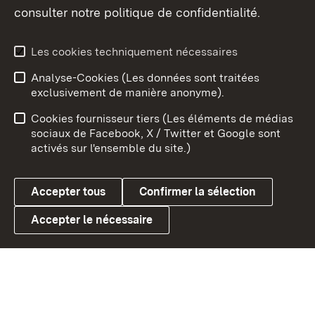
consulter notre politique de confidentialité.
Aperçu des thèmes
Les cookies techniquement nécessaires
Analyse-Cookies (Les données sont traitées
Débu
exclusivement de manière anonyme).
Mentions légales
Contact
Cookies fournisseur tiers (Les éléments de médias
Conseils d'utilisation
Confidentialité
sociaux de Facebook, X / Twitter et Google sont
activés sur l'ensemble du site.)
Cookies
Accepter tous
Confirmer la sélection
Accepter le nécessaire
Link zum Landesportal