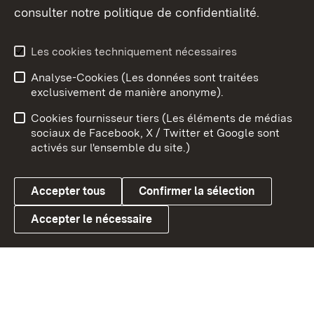
consulter notre politique de confidentialité.
Aperçu des thèmes
Les cookies techniquement nécessaires
Analyse-Cookies (Les données sont traitées
Débu
exclusivement de manière anonyme).
Mentions légales
Contact
Cookies fournisseur tiers (Les éléments de médias
Conseils d'utilisation
Confidentialité
sociaux de Facebook, X / Twitter et Google sont
activés sur l'ensemble du site.)
Cookies
Accepter tous
Confirmer la sélection
Accepter le nécessaire
Link zum Landesportal