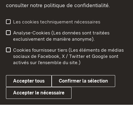
consulter notre politique de confidentialité.
Aperçu des thèmes
Les cookies techniquement nécessaires
Analyse-Cookies (Les données sont traitées
Débu
exclusivement de manière anonyme).
Mentions légales
Contact
Cookies fournisseur tiers (Les éléments de médias
Conseils d'utilisation
Confidentialité
sociaux de Facebook, X / Twitter et Google sont
activés sur l'ensemble du site.)
Cookies
Accepter tous
Confirmer la sélection
Accepter le nécessaire
Link zum Landesportal