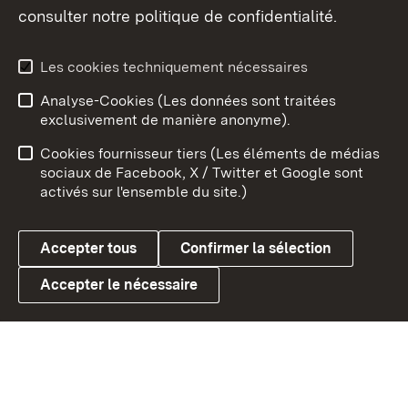
consulter notre politique de confidentialité.
Aperçu des thèmes
Les cookies techniquement nécessaires
Analyse-Cookies (Les données sont traitées
Débu
exclusivement de manière anonyme).
Mentions légales
Contact
Cookies fournisseur tiers (Les éléments de médias
Conseils d'utilisation
Confidentialité
sociaux de Facebook, X / Twitter et Google sont
activés sur l'ensemble du site.)
Cookies
Accepter tous
Confirmer la sélection
Accepter le nécessaire
Link zum Landesportal