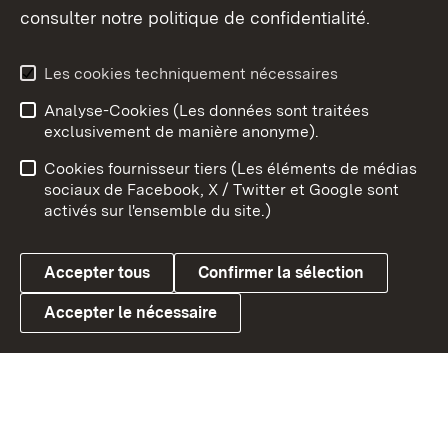
consulter notre politique de confidentialité.
Aperçu des thèmes
Les cookies techniquement nécessaires
Analyse-Cookies (Les données sont traitées
Débu
exclusivement de manière anonyme).
Mentions légales
Contact
Cookies fournisseur tiers (Les éléments de médias
Conseils d'utilisation
Confidentialité
sociaux de Facebook, X / Twitter et Google sont
activés sur l'ensemble du site.)
Cookies
Accepter tous
Confirmer la sélection
Accepter le nécessaire
Link zum Landesportal