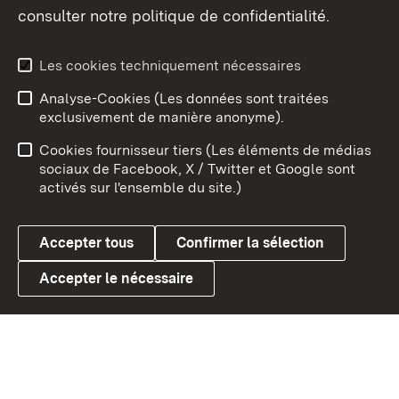
consulter notre politique de confidentialité.
Aperçu des thèmes
Les cookies techniquement nécessaires
Analyse-Cookies (Les données sont traitées
Débu
exclusivement de manière anonyme).
Mentions légales
Contact
Cookies fournisseur tiers (Les éléments de médias
Conseils d'utilisation
Confidentialité
sociaux de Facebook, X / Twitter et Google sont
activés sur l'ensemble du site.)
Cookies
Accepter tous
Confirmer la sélection
Accepter le nécessaire
Link zum Landesportal