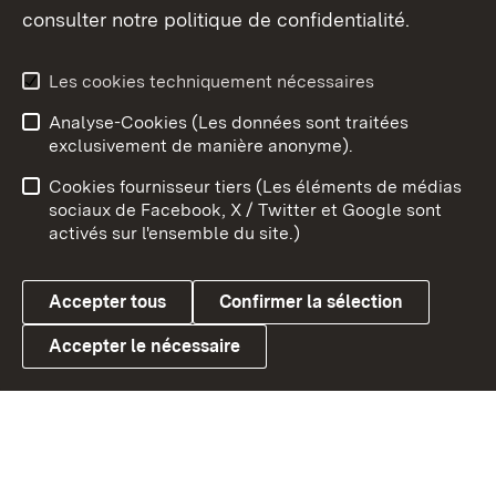
consulter notre politique de confidentialité.
Aperçu des thèmes
Les cookies techniquement nécessaires
Analyse-Cookies (Les données sont traitées
Débu
exclusivement de manière anonyme).
Mentions légales
Contact
Cookies fournisseur tiers (Les éléments de médias
Conseils d'utilisation
Confidentialité
sociaux de Facebook, X / Twitter et Google sont
activés sur l'ensemble du site.)
Cookies
Accepter tous
Confirmer la sélection
Accepter le nécessaire
Link zum Landesportal