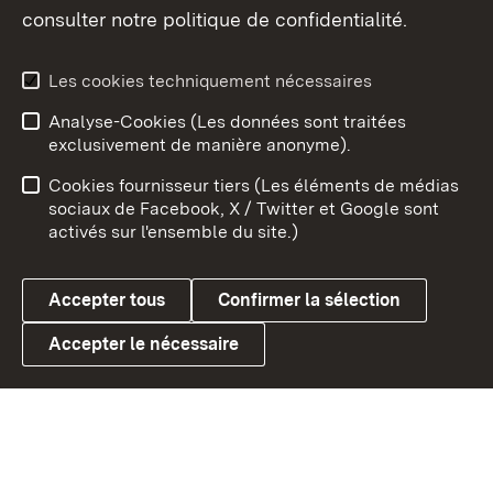
consulter notre politique de confidentialité.
Aperçu des thèmes
Les cookies techniquement nécessaires
Analyse-Cookies (Les données sont traitées
Débu
exclusivement de manière anonyme).
Mentions légales
Contact
Cookies fournisseur tiers (Les éléments de médias
Conseils d'utilisation
Confidentialité
sociaux de Facebook, X / Twitter et Google sont
activés sur l'ensemble du site.)
Cookies
Accepter tous
Confirmer la sélection
Accepter le nécessaire
Link zum Landesportal