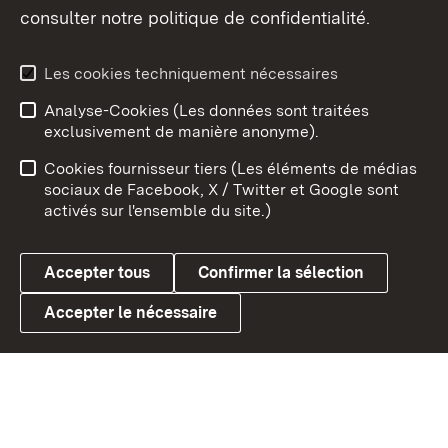
consulter notre politique de confidentialité.
Aperçu des thèmes
Les cookies techniquement nécessaires
Analyse-Cookies (Les données sont traitées
Débu
exclusivement de manière anonyme).
Mentions légales
Contact
Cookies fournisseur tiers (Les éléments de médias
Conseils d'utilisation
Confidentialité
sociaux de Facebook, X / Twitter et Google sont
activés sur l'ensemble du site.)
Cookies
Accepter tous
Confirmer la sélection
Accepter le nécessaire
Link zum Landesportal