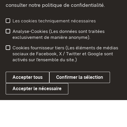
consulter notre politique de confidentialité.
Aperçu des thèmes
Les cookies techniquement nécessaires
Analyse-Cookies (Les données sont traitées
Débu
exclusivement de manière anonyme).
Mentions légales
Contact
Cookies fournisseur tiers (Les éléments de médias
Conseils d'utilisation
Confidentialité
sociaux de Facebook, X / Twitter et Google sont
activés sur l'ensemble du site.)
Cookies
Accepter tous
Confirmer la sélection
Accepter le nécessaire
Link zum Landesportal