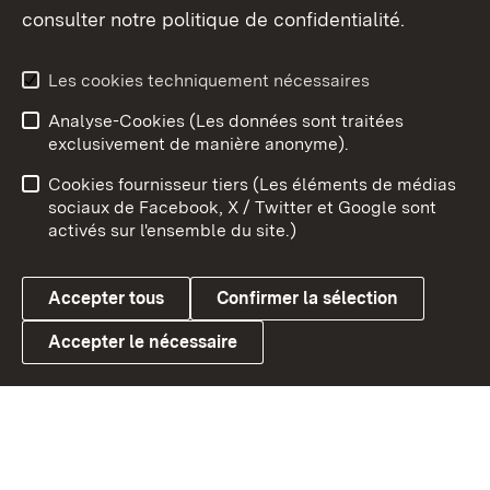
consulter notre politique de confidentialité.
Aperçu des thèmes
Les cookies techniquement nécessaires
Analyse-Cookies (Les données sont traitées
Débu
exclusivement de manière anonyme).
Mentions légales
Contact
Cookies fournisseur tiers (Les éléments de médias
Conseils d'utilisation
Confidentialité
sociaux de Facebook, X / Twitter et Google sont
activés sur l'ensemble du site.)
Cookies
Accepter tous
Confirmer la sélection
Accepter le nécessaire
Link zum Landesportal