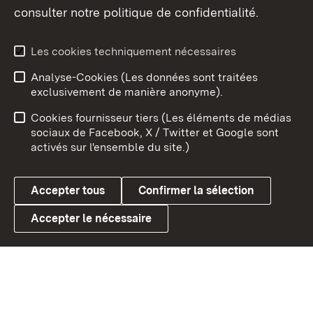
consulter notre politique de confidentialité.
Aperçu des thèmes
Les cookies techniquement nécessaires
Analyse-Cookies (Les données sont traitées
Débu
exclusivement de manière anonyme).
Mentions légales
Contact
Cookies fournisseur tiers (Les éléments de médias
Conseils d'utilisation
Confidentialité
sociaux de Facebook, X / Twitter et Google sont
activés sur l'ensemble du site.)
Cookies
Accepter tous
Confirmer la sélection
Accepter le nécessaire
Link zum Landesportal